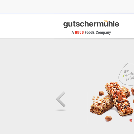
ngen
t Ihrer
erb. Wir
rch ein breit
gslösungen