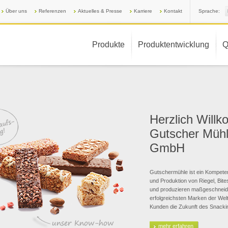
Über uns
Referenzen
Aktuelles & Presse
Karriere
Kontakt
Sprache:
Produkte
Produktentwicklung
Q
Herzlich Will
Gutscher Mühl
GmbH
Gutschermühle ist ein Kompete
und Produktion von Riegel, Bite
und produzieren maßgeschneide
erfolgreichsten Marken der Welt
Kunden die Zukunft des Snacki
mehr erfahren