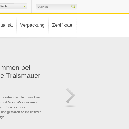
Deutsch
ualität
Verpackung
Zertifikate
kommen bei
e Traismauer
nzzentrum für die Entwicklung
s und Müsli. Wir innovieren
rte Snacks für die
 und gestalten so mit unseren
ngs.