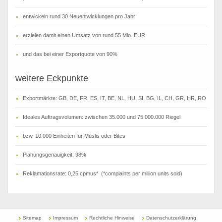
entwickeln rund 30 Neuentwicklungen pro Jahr
erzielen damit einen Umsatz von rund 55 Mio. EUR
und das bei einer Exportquote von 90%
weitere Eckpunkte
Exportmärkte: GB, DE, FR, ES, IT, BE, NL, HU, SI, BG, IL, CH, GR, HR, RO
Ideales Auftragsvolumen: zwischen 35.000 und 75.000.000 Riegel
bzw. 10.000 Einheiten für Müslis oder Bites
Planungsgenauigkeit: 98%
Reklamationsrate: 0,25 cpmus* (*complaints per million units sold)
Sitemap
Impressum
Rechtliche Hinweise
Datenschutzerklärung