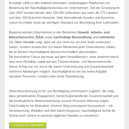
EcoVadis zählt zu den weltweit führenden, unabhängigen Plattformen zur
Bewertung der Nachhaltigkeitsleistung von Unternehmen. Seit der Gründung im
Jahr 2007 wurden bereits über 130.000 Lieferanten aus mehr als 175 Ländern
und über 200 Branchen bewertet. Viele internationale Kunden und Konzerne
nutzen EcoVadis heute als wichtigen Standard zur Beurteilung ihrer Lieferanten.
Bewertet werden Unternehmen in den Bereichen
Umwelt
,
Arbeits- und
Menschenrechte
,
Ethik
sowie
nachhaltige Beschaffung
und
Lieferkette
.
Die Silber-Medaille zeigt, dass wir uns nicht nur um eine Stufe verbessert
haben, sondern inzwischen zur klaren Minderheit jener Unternehmen zählen,
die im Bereich Nachhaltigkeit überdurchschnittlich abschneiden.
Ein besonderer Fokus lag heuer auf dem Umweltbereich, unter anderem durch
eine neue Richtlinie, sowie auf den Themen Arbeits- und Menschenrechte.
Dieser Erfolg war nur durch die starke Unterstützung und Zusammenarbeit
mehrerer Abteilungen möglich. Nachhaltigkeit ist bei uns keine Aufgabe
einzelner Personen, sondern eine echte Teamleistung.
Diese Auszeichnung ist für uns Bestätigung und Ansporn zugleich. Sie zeigt,
dass gemeinsames Engagement, bereichsübergreifende Zusammenarbeit und
die kontinuierliche Weiterentwicklung unserer Prozesse Wirkung zeigen.
Gleichzeitig ist sie Motivation, unseren Weg konsequent fortzusetzen – mit
Verantwortung, Weitblick und dem klaren Anspruch, Nachhaltigkeit Schritt für
Schritt noch stärker in unserem täglichen Handeln zu verankern.
zurück zur Übersicht